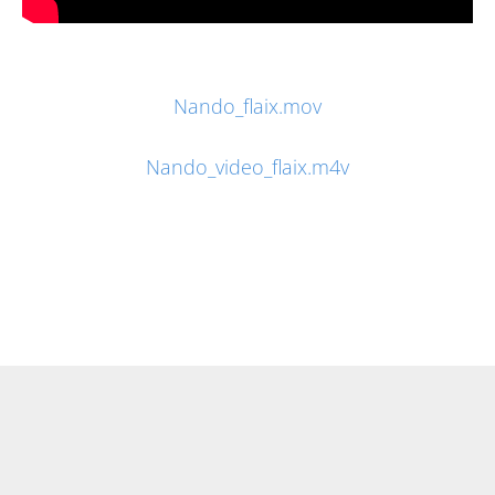
Nando_flaix.mov
Nando_video_flaix.m4v